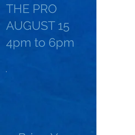
THE PRO
AUGUST 15
4pm to 6pm