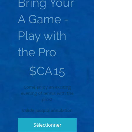
Bring Your
A Game -
Play with
the Pro
15 $CA
$CA
15
Come enjoy an exciting
evening of tennis with the
pros!
Valide jusqu'à annulation
Sélectionner