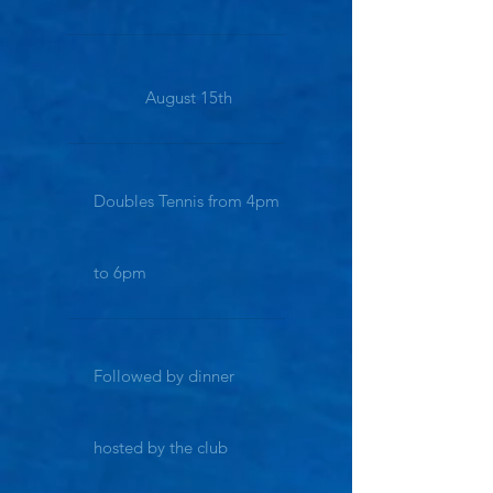
August 15th
Doubles Tennis from 4pm
to 6pm
Followed by dinner
hosted by the club