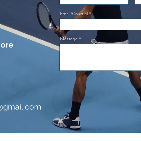
Email/Courriel
Message
hore
e@gmail.com