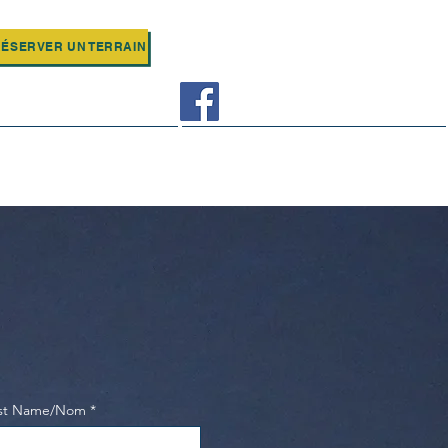
ÉSERVER UN TERRAIN
low us on Facebook
Juniors
More
st Name/Nom