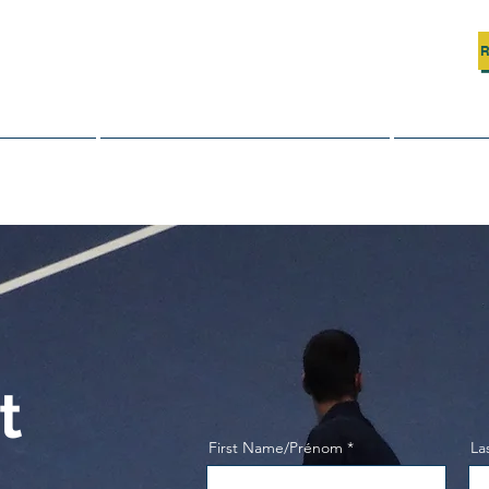
D'URFÉ
R
Fol
t
Programmes et événements
t
First Name/Prénom
La